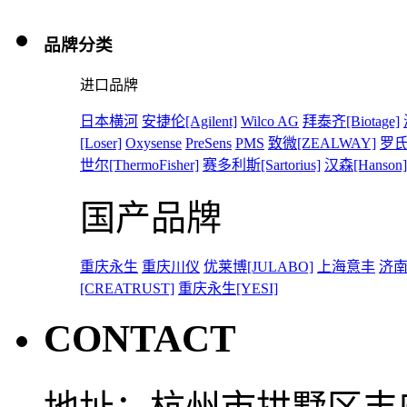
品牌分类
进口品牌
日本横河
安捷伦[Agilent]
Wilco AG
拜泰齐[Biotage]
[Loser]
Oxysense
PreSens
PMS
致微[ZEALWAY]
罗氏[
世尔[ThermoFisher]
赛多利斯[Sartorius]
汉森[Hanson]
国产品牌
重庆永生
重庆川仪
优莱博[JULABO]
上海意丰
济
[CREATRUST]
重庆永生[YESI]
CONTACT