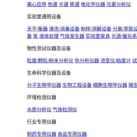
离心应用
色谱
光谱
质谱
电化学仪器
元素分析仪
实验室通用设备
天平/衡器
清洗/消毒设备
制样/消解设备
分离/萃取
备
泵
液体处理
气体发生器
实验室家具
光源/催化
物性测试仪器及设备
粒度/颗粒/粉末分析仪
热分析仪器
流变仪/粘度计
试
生命科学仪器及设备
分子生物学仪器
生物工程设备
细胞生物学仪器
微
环境检测仪器
水质分析仪
气体检测仪
行业专用仪器
制药专用仪器
食品专用仪器